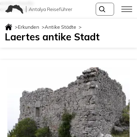
antike-staedte
Antalya Reiseführer
antike-staedte
>
Erkunden
>
Antike Städte
>
Laertes antike Stadt