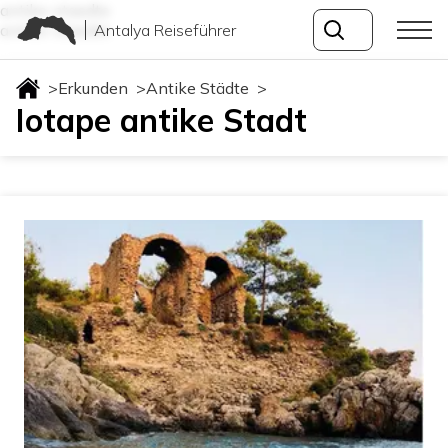
antike-staedte
Antalya Reiseführer
antike-staedte
>
Erkunden
>
Antike Städte
>
Iotape antike Stadt