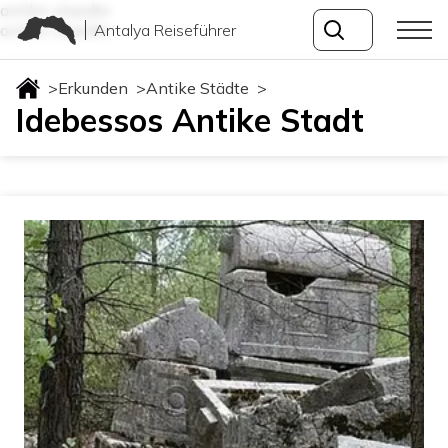
antike-staedte
Antalya Reiseführer
antike-staedte
>
Erkunden
>
Antike Städte
>
Idebessos Antike Stadt