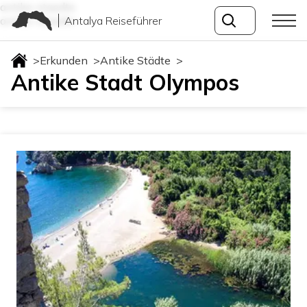
antike-staedte
Antalya Reiseführer
antike-staedte
>
Erkunden
>
Antike Städte
>
Antike Stadt Olympos