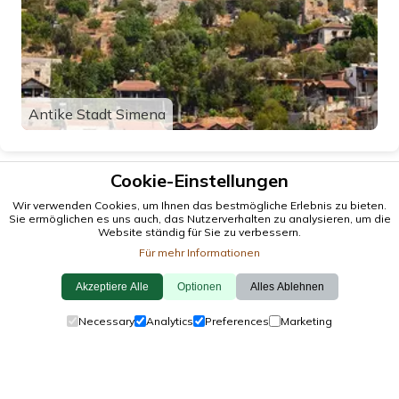
Antike Stadt Simena
Cookie-Einstellungen
Wir verwenden Cookies, um Ihnen das bestmögliche Erlebnis zu bieten.
Sie ermöglichen es uns auch, das Nutzerverhalten zu analysieren, um die
Website ständig für Sie zu verbessern.
Für mehr Informationen
Akzeptiere Alle
Optionen
Alles Ablehnen
© 2026 antalya.tc
Necessary
Analytics
Preferences
Marketing
Leiten
·
Veranstaltungen
·
Städte
·
Erkunden
Cookie-Richtlinie
·
Datenschutzrichtlinie
·
Kontaktiere Uns