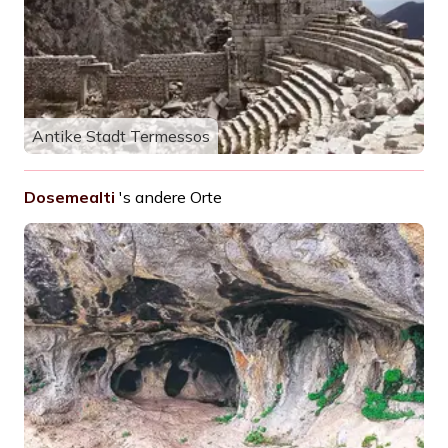
Antike Stadt Termessos
Dosemealti
's andere Orte