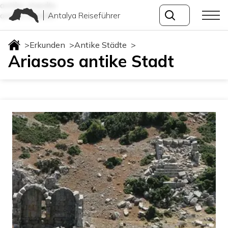
antike-staedte
Antalya Reiseführer
antike-staedte
>
Erkunden
>
Antike Städte
>
Ariassos antike Stadt