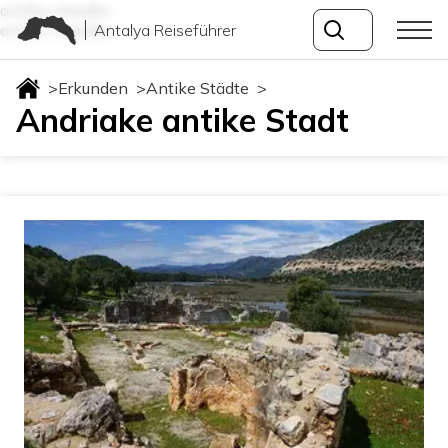
antike-staedte
Antalya Reiseführer
antike-staedte
>
Erkunden
>
Antike Städte
>
Andriake antike Stadt