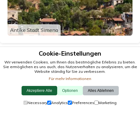
Antike Stadt Simena
Cookie-Einstellungen
Wir verwenden Cookies, um Ihnen das bestmögliche Erlebnis zu bieten.
Sie ermöglichen es uns auch, das Nutzerverhalten zu analysieren, um die
Website ständig für Sie zu verbessern.
Für mehr Informationen
Akzeptiere Alle
Optionen
Alles Ablehnen
© 2026 antalya.tc
Necessary
Analytics
Preferences
Marketing
Leiten
·
Veranstaltungen
·
Städte
·
Erkunden
Cookie-Richtlinie
·
Datenschutzrichtlinie
·
Kontaktiere Uns
von einheimischen, mit
❤️