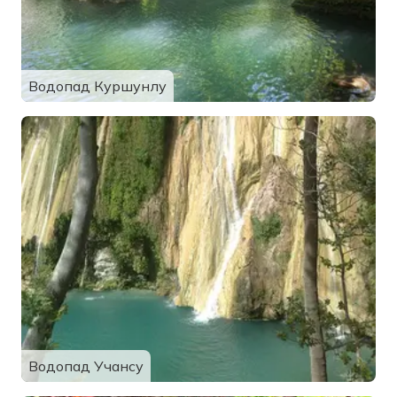
Водопад Куршунлу
Водопад Учансу