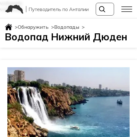
vodopady
Путеводитель по Анталии
vodopady
>
Обнаружить
>
Водопады
>
Водопад Нижний Дюден