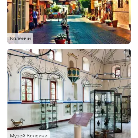
Калеичи
Музей Калеичи