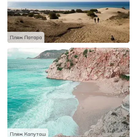
Пляж Патара
Пляж Капуташ