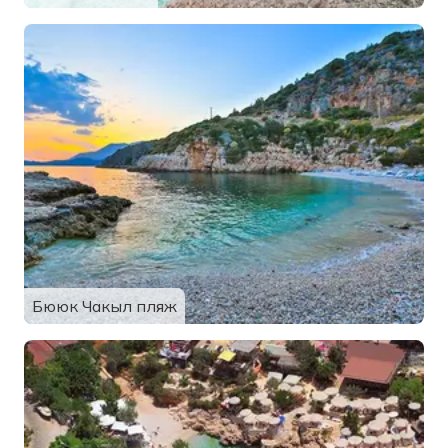
Бююк Чакыл пляж