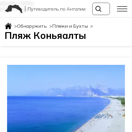
plyazhi-i-buhty
Путеводитель по Анталии
plyazhi-i-buhty
>
Обнаружить
>
Пляжи и Бухты
>
Пляж Коньяалты