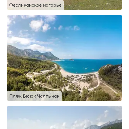
Фесликанское нагорье
Пляж Бююк Чалтычак