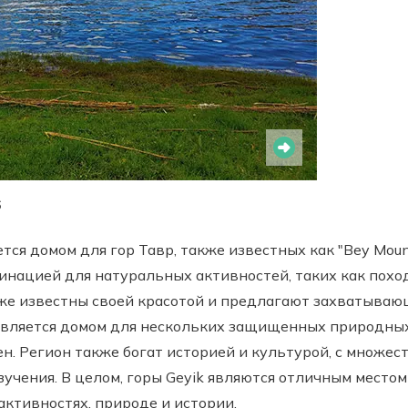
6
ся домом для гор Тавр, также известных как "Bey Mounta
инацией для натуральных активностей, таких как поход
акже известны своей красотой и предлагают захватыв
 является домом для нескольких защищенных природны
н. Регион также богат историей и культурой, с множес
чения. В целом, горы Geyik являются отличным местом 
ктивностях, природе и истории.