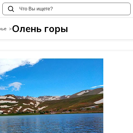
Олень горы
рье
>