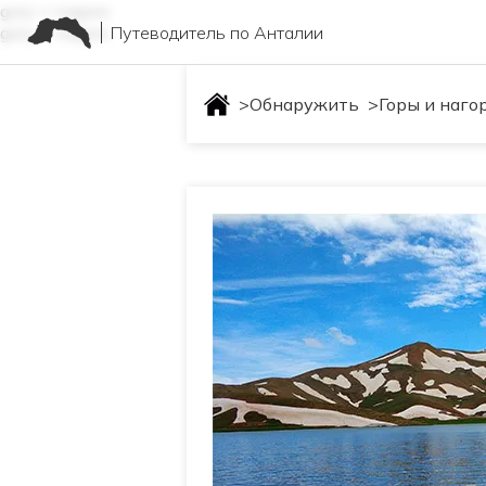
gory-i-nagore
Путеводитель по Анталии
gory-i-nagore
>
Обнаружить
>
Горы и наго