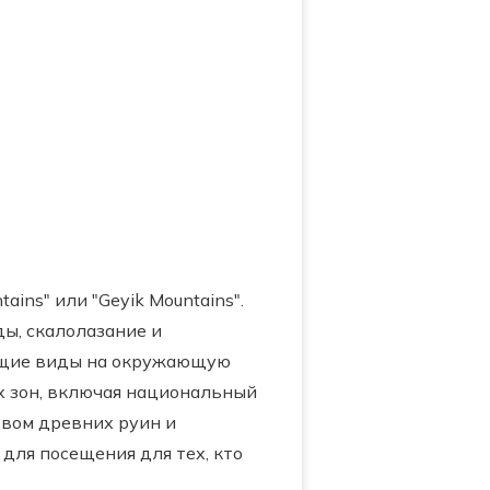
ins" или "Geyik Mountains".
ы, скалолазание и
ающие виды на окружающую
х зон, включая национальный
твом древних руин и
для посещения для тех, кто