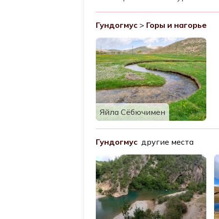
Гундогмус
>
Горы и нагорье
Яйла Сёбючимен
Гундогмус
другие места