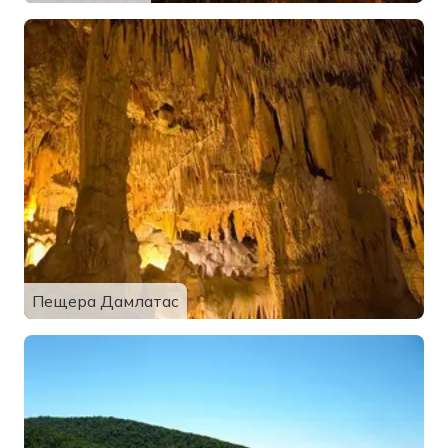
Пещера Дамлатас