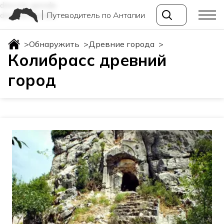
drevnie-goroda
Путеводитель по Анталии
drevnie-goroda
>
Обнаружить
>
Древние города
>
Колибрасс древний
город