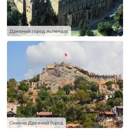
Древний город Аспендос
Симена Древний Город