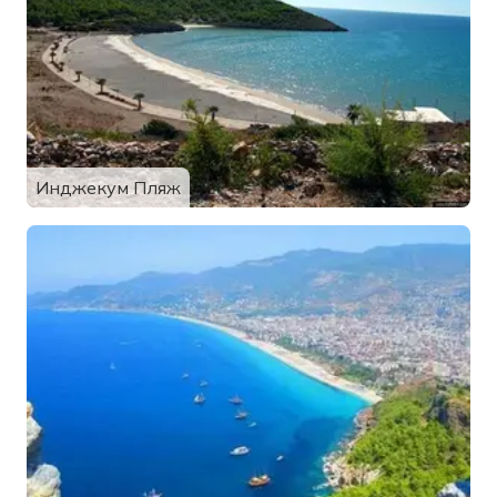
Инджекум Пляж