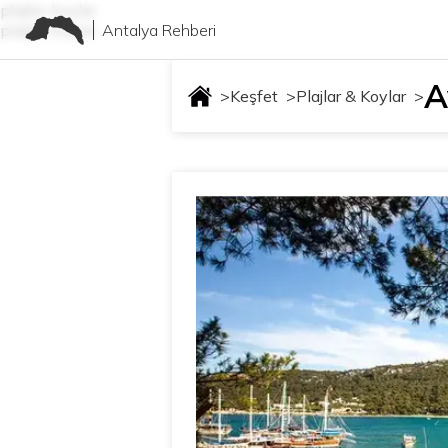
plajlar-koylar
Antalya Rehberi
plajlar-koylar
A
>
Keşfet
>
Plajlar & Koylar
>