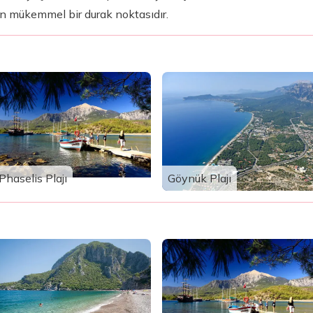
in mükemmel bir durak noktasıdır.
Phaselis Plajı
Göynük Plajı