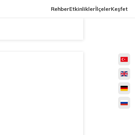
Rehber
Etkinlikler
İlçeler
Keşfet