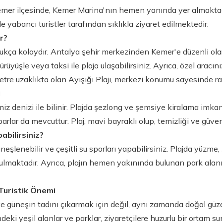
Kemer ilçesinde, Kemer Marina'nın hemen yanında yer almaktadı
e yabancı turistler tarafından sıklıkla ziyaret edilmektedir.
ir?
ukça kolaydır. Antalya şehir merkezinden Kemer'e düzenli ola
üyüşle veya taksi ile plaja ulaşabilirsiniz. Ayrıca, özel aracınız
re uzaklıkta olan Ayışığı Plajı, merkezi konumu sayesinde ra
i
emiz denizi ile bilinir. Plajda şezlong ve şemsiye kiralama imka
arlar da mevcuttur. Plaj, mavi bayraklı olup, temizliği ve güvenl
abilirsiniz?
üneşlenebilir ve çeşitli su sporları yapabilirsiniz. Plajda yüzme,
nulmaktadır. Ayrıca, plajın hemen yakınında bulunan park alan
 Turistik Önemi
e güneşin tadını çıkarmak için değil, aynı zamanda doğal güzelli
eki yeşil alanlar ve parklar, ziyaretçilere huzurlu bir ortam su