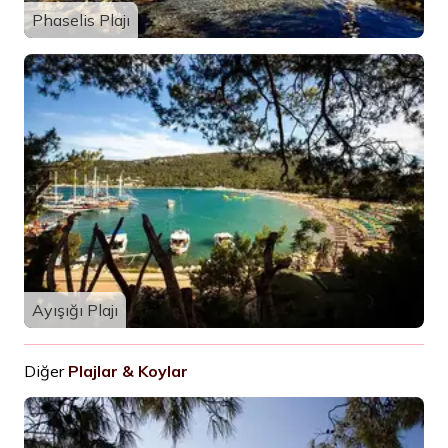
Phaselis Plajı
Ayışığı Plajı
Diğer
Plajlar & Koylar