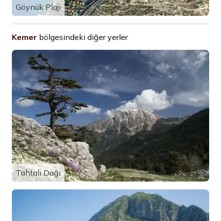
Göynük Plajı
Kemer
bölgesindeki diğer yerler
Tahtalı Dağı