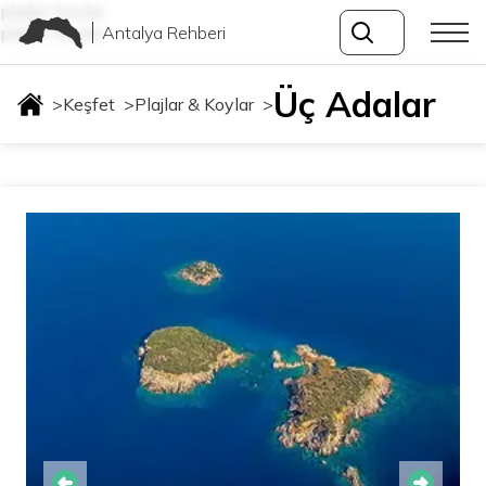
plajlar-koylar
Antalya Rehberi
plajlar-koylar
Üç Adalar
>
Keşfet
>
Plajlar & Koylar
>