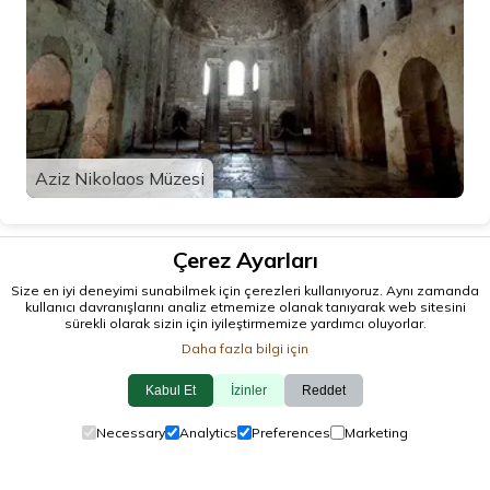
Aziz Nikolaos Müzesi
Çerez Ayarları
Size en iyi deneyimi sunabilmek için çerezleri kullanıyoruz. Aynı zamanda
kullanıcı davranışlarını analiz etmemize olanak tanıyarak web sitesini
sürekli olarak sizin için iyileştirmemize yardımcı oluyorlar.
Daha fazla bilgi için
Kabul Et
İzinler
Reddet
© 2026 antalya.tc
Necessary
Analytics
Preferences
Marketing
Rehber
·
Etkinlikler
·
İlçeler
·
Keşfet