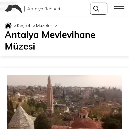
muzeler
Antalya Rehberi
muzeler
>
Keşfet
>
Müzeler
>
Antalya Mevlevihane
Müzesi