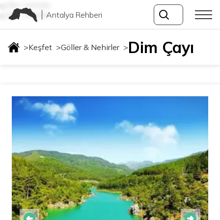
goller-nehirler
Antalya Rehberi
goller-nehirler
Dim Çayı
>
Keşfet
>
Göller & Nehirler
>