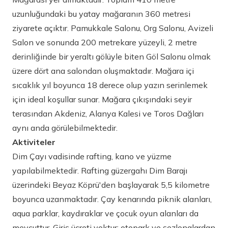
uzunluğundaki bu yatay mağaranın 360 metresi
ziyarete açıktır. Pamukkale Salonu, Org Salonu, Avizeli
Salon ve sonunda 200 metrekare yüzeyli, 2 metre
derinliğinde bir yeraltı gölüyle biten Göl Salonu olmak
üzere dört ana salondan oluşmaktadır. Mağara içi
sıcaklık yıl boyunca 18 derece olup yazın serinlemek
için ideal koşullar sunar. Mağara çıkışındaki seyir
terasından Akdeniz, Alanya Kalesi ve Toros Dağları
aynı anda görülebilmektedir.
Aktiviteler
Dim Çayı vadisinde rafting, kano ve yüzme
yapılabilmektedir. Rafting güzergahı Dim Barajı
üzerindeki Beyaz Köprü'den başlayarak 5,5 kilometre
boyunca uzanmaktadır. Çay kenarında piknik alanları,
aqua parklar, kaydıraklar ve çocuk oyun alanları da
mevcuttur. Giriş ücreti yoktur; otopark ve şezlonglardan