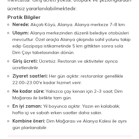
ücretsiz yararlanılabilmektedir.
Pratik Bilgiler
Nerede:
Akçatı Köyü, Alanya. Alanya merkeze 7–8 km.
Ulaşım:
Alanya merkezinden düzenli belediye otobüsleri
mevcuttur. Özel araçla Alanya çıkışında sahil yolunu takip
edip Gazipaşa istikametinde 5 km gittikten sonra sola
Dim Çayı tabelasından dönün.
Giriş ücreti:
Ücretsiz. Restoran ve aktiviteler ayrıca
ücretlendirilir.
Ziyaret saatleri:
Her gün açıktır; restoranlar genellikle
22:00–23:00'e kadar hizmet verir.
Ne kadar süre:
Yalnızca çay kenarı için 2–3 saat; Dim
Mağarası ile birlikte tam gün.
En iyi zaman:
Yıl boyunca açıktır. Yazın en kalabalık;
hafta içi ve sabah erken saatler daha sakin.
Kombine öneri:
Dim Mağarası ve Alanya Kalesi ile aynı
gün planlanabilir.