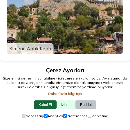
Simena Antik Kenti
Çerez Ayarları
Size en iyi deneyimi sunabilmek için çerezleri kullanıyoruz. Aynı zamanda
kullanıcı davranışlarını analiz etmemize olanak tanıyarak web sitesini
sürekli olarak sizin için iyileştirmemize yardımcı oluyorlar.
Daha fazla bilgi için
Kabul Et
İzinler
Reddet
© 2026 antalya.tc
Necessary
Analytics
Preferences
Marketing
Rehber
·
Etkinlikler
·
İlçeler
·
Keşfet