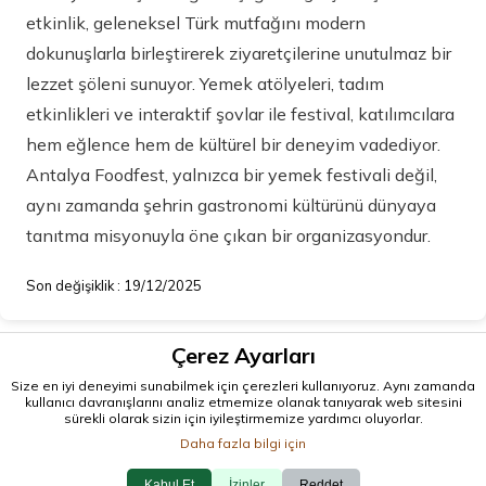
etkinlik, geleneksel Türk mutfağını modern
dokunuşlarla birleştirerek ziyaretçilerine unutulmaz bir
lezzet şöleni sunuyor. Yemek atölyeleri, tadım
etkinlikleri ve interaktif şovlar ile festival, katılımcılara
hem eğlence hem de kültürel bir deneyim vadediyor.
Antalya Foodfest, yalnızca bir yemek festivali değil,
aynı zamanda şehrin gastronomi kültürünü dünyaya
tanıtma misyonuyla öne çıkan bir organizasyondur.
Son değişiklik : 19/12/2025
Çerez Ayarları
Size en iyi deneyimi sunabilmek için çerezleri kullanıyoruz. Aynı zamanda
kullanıcı davranışlarını analiz etmemize olanak tanıyarak web sitesini
sürekli olarak sizin için iyileştirmemize yardımcı oluyorlar.
Daha fazla bilgi için
© 2026 antalya.tc
Kabul Et
İzinler
Reddet