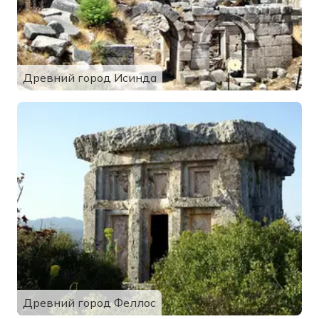
Древний город Исинда
Древний город Феллос