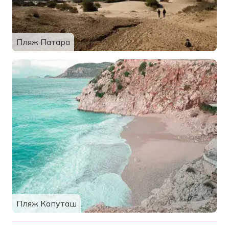
Пляж Патара
Пляж Капуташ