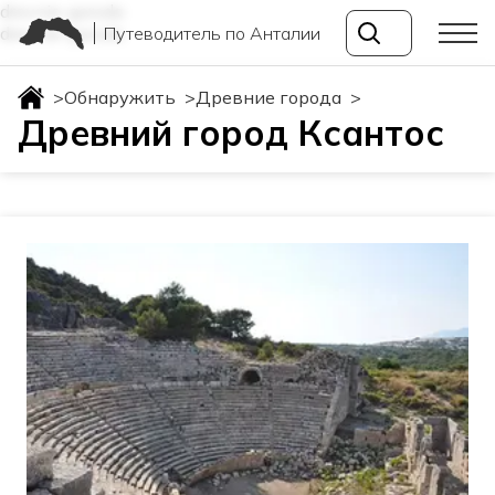
drevnie-goroda
Путеводитель по Анталии
drevnie-goroda
>
Обнаружить
>
Древние города
>
Древний город Ксантос