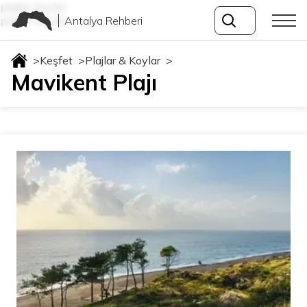
plajlar-koylar
Antalya Rehberi
plajlar-koylar
>
Keşfet
>
Plajlar & Koylar
>
Mavikent Plajı