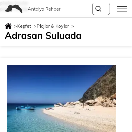
plajlar-koylar
Antalya Rehberi
plajlar-koylar
>
Keşfet
>
Plajlar & Koylar
>
Adrasan Suluada