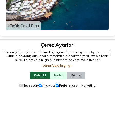
Küçük Çakıl Plajı
Çerez Ayarları
Size en iyi deneyimi sunabilmek için çerezleri kullanıyoruz. Aynı zamanda
kullanıcı davranışlarını analiz etmemize olanak tanıyarak web sitesini
sürekli olarak sizin için iyileştirmemize yardımcı oluyorlar.
Daha fazla bilgi için
Kabul Et
İzinler
Reddet
© 2026 antalya.tc
Necessary
Analytics
Preferences
Marketing
Rehber
·
Etkinlikler
·
İlçeler
·
Keşfet
Çerez Politikası
·
Gizlilik Politikası
·
Bize Ulaşın
yereller tarafından,
❤️
ile