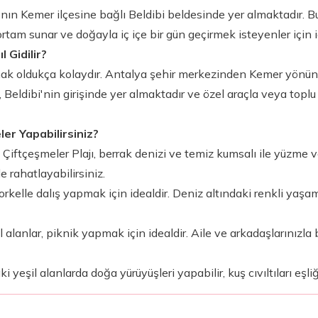
'nın Kemer ilçesine bağlı Beldibi beldesinde yer almaktadır. Bu
ortam sunar ve doğayla iç içe bir gün geçirmek isteyenler için id
l Gidilir?
mak oldukça kolaydır. Antalya şehir merkezinden Kemer yönüne 
aj, Beldibi'nin girişinde yer almaktadır ve özel araçla veya toplu
ler Yapabilirsiniz?
 Çiftçeşmeler Plajı, berrak denizi ve temiz kumsalı ile yüzm
e rahatlayabilirsiniz.
norkelle dalış yapmak için idealdir. Deniz altındaki renkli yaş
 alanlar, piknik yapmak için idealdir. Aile ve arkadaşlarınızla 
i yeşil alanlarda doğa yürüyüşleri yapabilir, kuş cıvıltıları eşli