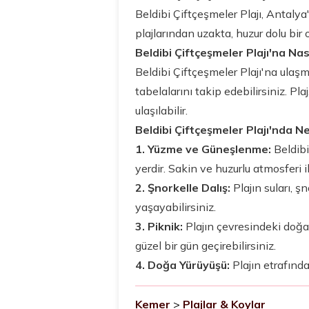
Beldibi Çiftçeşmeler Plajı, Antalya
plajlarından uzakta, huzur dolu bir 
Beldibi Çiftçeşmeler Plajı'na Nası
Beldibi Çiftçeşmeler Plajı'na ulaş
tabelalarını takip edebilirsiniz. Pl
ulaşılabilir.
Beldibi Çiftçeşmeler Plajı'nda Ne
1. Yüzme ve Güneşlenme:
Beldibi
yerdir. Sakin ve huzurlu atmosferi il
2. Şnorkelle Dalış:
Plajın suları, ş
yaşayabilirsiniz.
3. Piknik:
Plajın çevresindeki doğal
güzel bir gün geçirebilirsiniz.
4. Doğa Yürüyüşü:
Plajın etrafındak
Kemer
>
Plajlar & Koylar