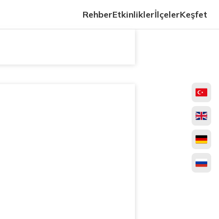
Rehber
Etkinlikler
İlçeler
Keşfet