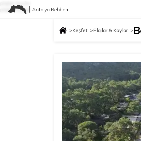
plajlar-koylar
Antalya Rehberi
plajlar-koylar
B
>
Keşfet
>
Plajlar & Koylar
>