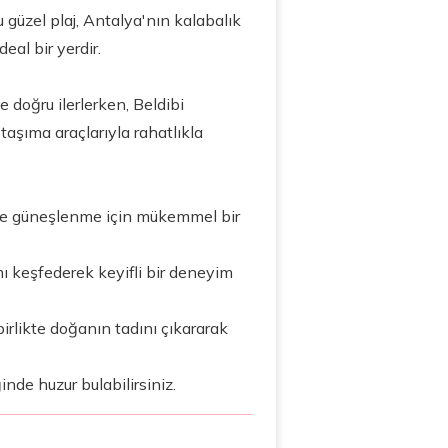
 güzel plaj, Antalya'nın kalabalık
eal bir yerdir.
doğru ilerlerken, Beldibi
 taşıma araçlarıyla rahatlıkla
e ve güneşlenme için mükemmel bir
amı keşfederek keyifli bir deneyim
birlikte doğanın tadını çıkararak
ğinde huzur bulabilirsiniz.