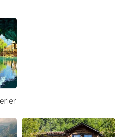
görüntüle
erler
Tümünü görüntüle