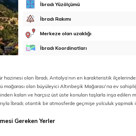
İbradı Yüzölçümü
İbradı Rakımı
Merkeze olan uzaklığı
İbradı Koordinatları
tür hazinesi olan İbradı, Antalya’nın en karakteristik ilçelerind
ölü mağarası olan büyüleyici Altınbeşik Mağarası'na ev sahipli
nden kalan ve harçsız üst üste konulan taşlarla inşa edilen me
arıyla İbradı; otantik bir atmosferde geçmişe yolculuk yapmak 
lmesi Gereken Yerler