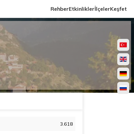
Rehber
Etkinlikler
İlçeler
Keşfet
3.618