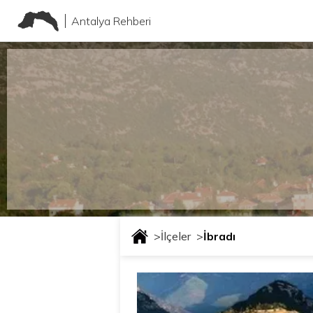
Antalya Rehberi
>
İlçeler
>
İbradı