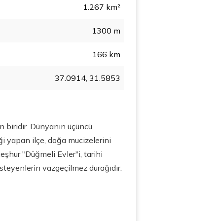
1.267 km²
1300 m
166 km
37.0914, 31.5853
en biridir. Dünyanın üçüncü,
ği yapan ilçe, doğa mucizelerini
şhur "Düğmeli Evler"i, tarihi
isteyenlerin vazgeçilmez durağıdır.