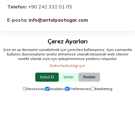
Telefon:
+90 242 332 01 05
E-posta:
info@antalyaotogar.com
Çerez Ayarları
Size en iyi deneyimi sunabilmek için çerezleri kullanıyoruz. Aynı zamanda
kullanıcı davranışlarını analiz etmemize olanak tanıyarak web sitesini
sürekli olarak sizin için iyileştirmemize yardımcı oluyorlar.
Daha fazla bilgi için
Kabul Et
İzinler
Reddet
Necessary
Analytics
Preferences
Marketing
© 2026 antalya.tc
Rehber
·
Etkinlikler
·
İlçeler
·
Keşfet
Çerez Politikası
·
Gizlilik Politikası
·
Bize Ulaşın
yereller tarafından,
❤️
ile