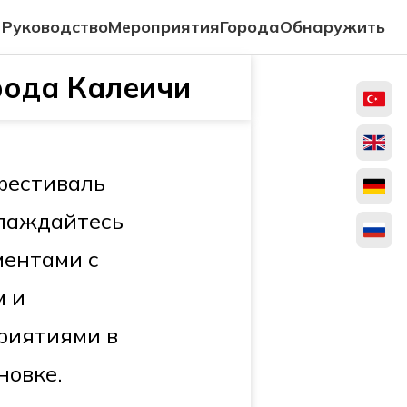
Руководство
Мероприятия
Города
Обнаружить
рода Калеичи
фестиваль
слаждайтесь
ентами с
м и
риятиями в
новке.