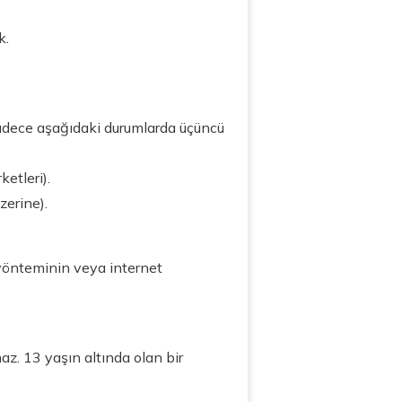
k.
sadece aşağıdaki durumlarda üçüncü
etleri).
zerine).
mi yönteminin veya internet
az. 13 yaşın altında olan bir