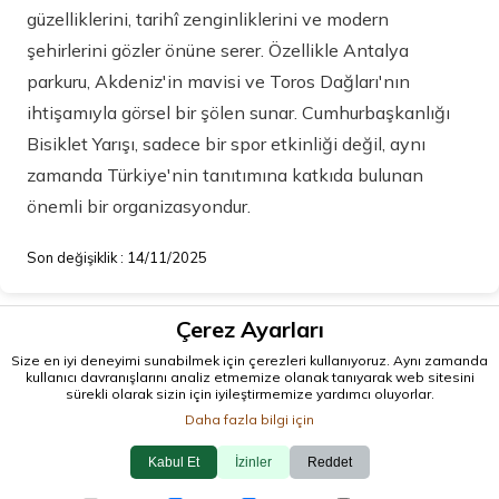
güzelliklerini, tarihî zenginliklerini ve modern
şehirlerini gözler önüne serer. Özellikle Antalya
parkuru, Akdeniz'in mavisi ve Toros Dağları'nın
ihtişamıyla görsel bir şölen sunar. Cumhurbaşkanlığı
Bisiklet Yarışı, sadece bir spor etkinliği değil, aynı
zamanda Türkiye'nin tanıtımına katkıda bulunan
önemli bir organizasyondur.
Son değişiklik : 14/11/2025
Çerez Ayarları
Size en iyi deneyimi sunabilmek için çerezleri kullanıyoruz. Aynı zamanda
kullanıcı davranışlarını analiz etmemize olanak tanıyarak web sitesini
sürekli olarak sizin için iyileştirmemize yardımcı oluyorlar.
Daha fazla bilgi için
© 2026 antalya.tc
Kabul Et
İzinler
Reddet