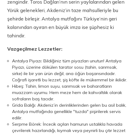
zengindir. Toros Dağları’nın serin yaylalarından gelen
Yörük gelenekleri, Akdeniz’in taze mahsulleriyle bu
şehirde birleşir. Antalya mutfağını Türkiye’nin geri
kalanından ayıran en büyük imza ise şüphesiz ki
tahindir.
Vazgeçilmez Lezzetler:
Antalya Piyazı: Bildiğiniz tüm piyazları unutun! Antalya
Piyazı, üzerine dökülen tarator sosu (tahin, sarımsak,
sirke) ile bir yan ürün değil, ana öğün başarısındadır.
Coğrafi işaretli bu lezzet, şiş köfte ile mükemmel bir ikilidir.
Hibeş: Tahin, limon suyu, sarımsak ve baharatların
muazzam uyumu. Hem meze hem de kahvaltılık olarak
sofraların baş tacıdır.
Grida Balığı: Akdeniz’in derinliklerinden gelen bu asil balık,
Antalya mutfağında genellikle "tuzda" pişirilerek servis
edilir.
Serpme Börek: İncecik açılan hamurun ustalıkla havada
çevrilerek hazırlandığı, kıymalı veya peynirli bu çıtır lezzet