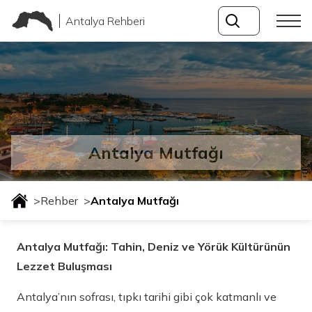
Antalya Rehberi
Antalya Mutfağı
>
Rehber
>
Antalya Mutfağı
Antalya Mutfağı: Tahin, Deniz ve Yörük Kültürünün
Lezzet Buluşması
Antalya’nın sofrası, tıpkı tarihi gibi çok katmanlı ve